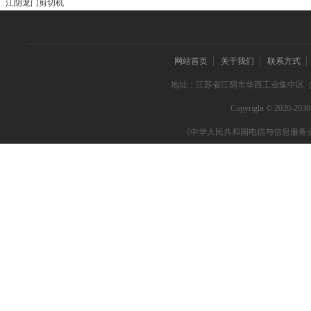
江阴龙门剪切机
上海御宇编织带厂
网站首页
关于我们
联系方式
浙江富润纺织有限公司
地址：江苏省江阴市华西工业集中区（江阴市
Copyright © 2020-2
新疆天山毛纺织股份有限公司
《中华人民共和国电信与信息服务
武汉腾飞达编织带有限公司
江阴启新纺织有限公司
江阴纺织机械制造有限公司