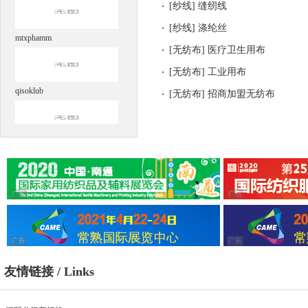
[
纱线
]
缝纫线
[
纱线
]
涤纶丝
mtxphamm
[
无纺布
]
医疗卫生用布
[
无纺布
]
工业用布
qisoklub
[
无纺布
]
招商加盟无纺布
crawlergo@gmail.com
广告
广告
百斯特（江阴）国际贸易有限
公司
广告
广告
高邮市福珍编织带厂
友情链接 / Links