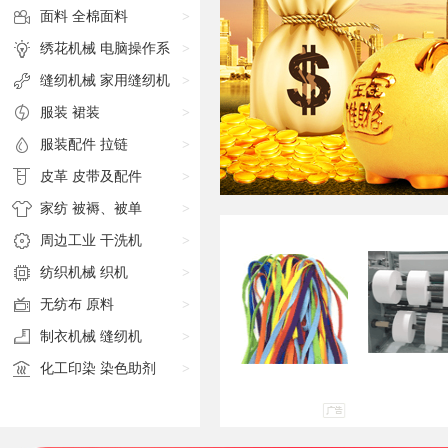
面料
全棉面料
>
绣花机械
电脑操作系
>
统
缝纫机械
家用缝纫机
>
服装
裙装
>
服装配件
拉链
>
皮革
皮带及配件
>
家纺
被褥、被单
>
周边工业
干洗机
>
纺织机械
织机
>
无纺布
原料
>
制衣机械
缝纫机
>
化工印染
染色助剂
>