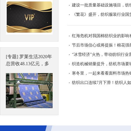
公司
建设一批质量基础设施项目，纺
撑
《繁花》盛开，纺织服装行业国
高邮市福珍编织带厂
红海危机对我国棉纺织业的影响
节后市场信心或将提振！棉花强
上海御宇编织带厂
库存降
“冰雪经济”火热，带动纺织行业
[专题]
罗莱生活2020年
总营收48.13亿元，多
织造机械销量提升，纺机市场要
品牌协同发力
浙江富润纺织有限公司
寒冬里，一起来看看面料市场热销
纺织出口连续7月下滑！纺织人
新疆天山毛纺织股份有限公司
武汉腾飞达编织带有限公司